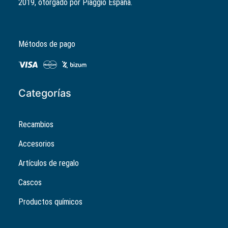
2019, otorgado por Piaggio España.
era:
es:
199,00€.
179,00€.
Métodos de pago
Categorías
Recambios
Accesorios
Artículos de regalo
Cascos
Productos químicos