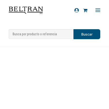
Inicio
»
Accesorios
»
Paragolpes Vespa
Recambios
200/T5/TX cromado doble tubo
Accesorios
Cascos
Artículos de regalo
Productos químicos
Sobre nosotros
Contacto