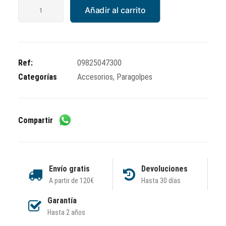
Paragolpes
Añadir al carrito
Vespa
200/T5/TX
cromado
doble
Ref:
09825047300
tubo
Categorías
Accesorios
,
Paragolpes
cantidad
Compartir
Envío gratis
Devoluciones
A partir de 120€
Hasta 30 días
Garantía
Hasta 2 años