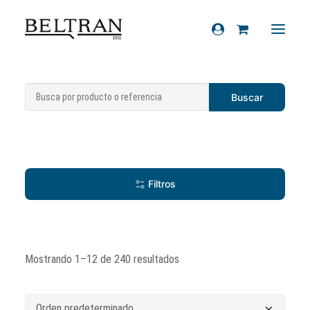
Recambios
Chasis
Accesorios
Cascos
Artículos de regalo
Filtros
Productos químicos
Sobre nosotros
Mostrando 1–12 de 240 resultados
Contacto