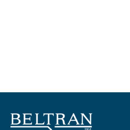
Añadir al carrito
Bolso Vespa Reino Unido
Ref:
605879M002
69,90
€