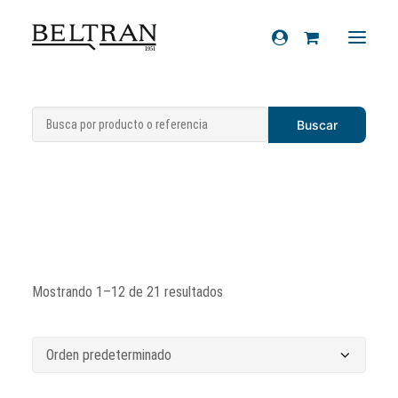
Recambios
Productos químicos
Accesorios
Cascos
Artículos de regalo
Productos químicos
Sobre nosotros
Mostrando 1–12 de 21 resultados
Contacto