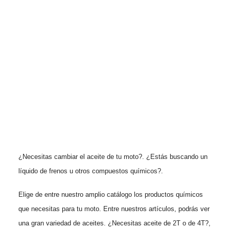
Añadir al carrito
Aceite ENI 4T I-Ride 5W40 1L
Ref:
050AR4T
8,50
€
¿Necesitas cambiar el aceite de tu moto?. ¿Estás buscando un
líquido de frenos u otros compuestos químicos?.
Elige de entre nuestro amplio catálogo los productos químicos
que necesitas para tu moto. Entre nuestros artículos, podrás ver
una gran variedad de aceites. ¿Necesitas aceite de 2T o de 4T?,