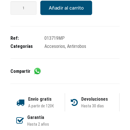
Antirrobo
Añadir al carrito
Artago
Piaggio
X9
cantidad
Ref:
013719MP
Categorías
Accesorios
,
Antirrobos
Compartir
Envío gratis
Devoluciones
A partir de 120€
Hasta 30 días
Garantía
Hasta 2 años