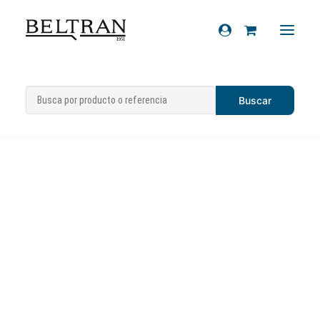
Inicio
»
Accesorios
»
Antirrobos
»
Antirrobo
Recambios
Artago Piaggio X9
Accesorios
Cascos
Artículos de regalo
Productos químicos
Sobre nosotros
Contacto