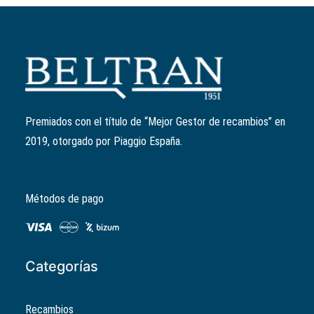
Añadir al carrito
Junta tórica cilindro
Ref:
B017342
El
El
1,17
€
0,94
€
precio
precio
Premiados con el título de “Mejor Gestor de recambios” en
original
actual
2019, otorgado por Piaggio España.
era:
es:
1,17€.
0,94€.
Métodos de pago
Categorías
Recambios