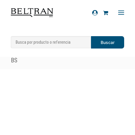
Inicio
»
Recambios
»
Sistema eléctrico
»
Recambios
Baterías
»
Batería Power Thunder YTX9-
Accesorios
BS
Cascos
Artículos de regalo
Productos químicos
Sobre nosotros
Contacto