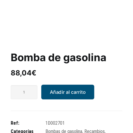
Bomba de gasolina
88,04
€
Bomba
Añadir al carrito
de
gasolina
cantidad
Ref:
1D002701
Categorías
Bombas de gasolina
,
Recambios
,