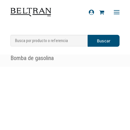
Inicio
»
Recambios
»
Sistemas de admisión
Recambios
y refrigeración
»
Bombas de gasolina
»
Accesorios
Bomba de gasolina
Cascos
Artículos de regalo
Productos químicos
Sobre nosotros
Contacto