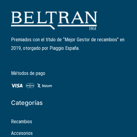
Añadir al carrito
Patín variador
Ref:
842175
El
El
1,23
€
0,99
€
precio
precio
Premiados con el título de “Mejor Gestor de recambios” en
original
actual
2019, otorgado por Piaggio España.
era:
es:
1,23€.
0,99€.
Métodos de pago
Categorías
Recambios
Accesorios