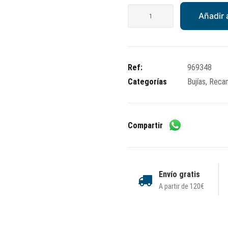
Capuchón
Añadir a
bujía
cantidad
Ref:
969348
Categorías
Bujías
,
Reca
Compartir
Envío gratis
A partir de 120€