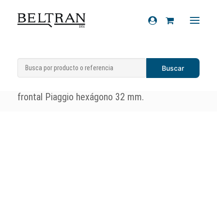
Inicio
»
Recambios
»
Chasis
»
Calcas
Recambios
(Letreros/adhesivos/escudos)
»
Escudo
Accesorios
frontal Piaggio hexágono 32 mm.
Cascos
Artículos de regalo
Productos químicos
Sobre nosotros
Contacto