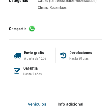
Categorías
Calcas (Letreros/adhesivos/escudos)
,
cantidad
Chasis
,
Recambios
Compartir
Envío gratis
Devoluciones
A partir de 120€
Hasta 30 días
Garantía
Hasta 2 años
Vehículos
Info adicional