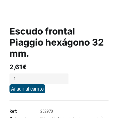
Escudo frontal
Piaggio hexágono 32
mm.
2,61
€
Escudo
frontal
Añadir al carrito
Piaggio
hexágono
32
Ref:
252970
mm.