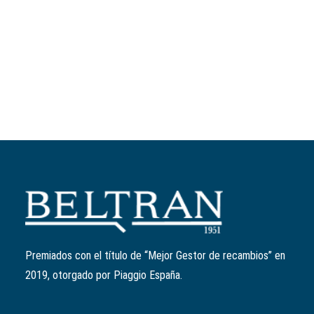
Añadir al carrito
Anillo retén válvulas
Ref:
436438
El
El
10,36
€
8,29
€
precio
precio
Premiados con el título de “Mejor Gestor de recambios” en
original
actual
2019, otorgado por Piaggio España.
era:
es:
10,36€.
8,29€.