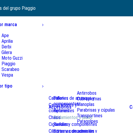
s del grupo Piaggio
or marca
Ape
Aprilia
Derbi
Gilera
Moto Guzzi
Piaggio
Scarabeo
Vespa
or tipo
Antirrobos
Caballetes
Piñones de arranque y
Cubrepiernas
componentes
Manoplas
Carburadores y
Accesorios
C
Parabrisas y cúpulas
componentes
Retenes
Transportines
Chasis
Rodamientos y jaulas
Paragolpes
Cigüeñales
Ruedas y componentes
Cilindros y componentes
Sistemas de admisión y