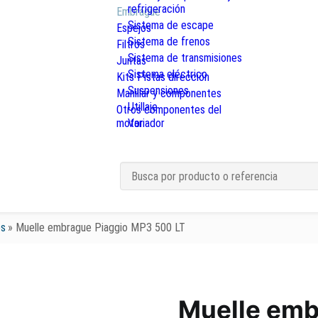
refrigeración
Embrague
Sistema de escape
Espejos
Sistema de frenos
Filtros
Sistema de transmisiones
Juntas
Sistema eléctrico
Kits Pistas dirección
Suspensiones
Manillar y componentes
Utillaje
Otros componentes del
motor
Variador
s
»
Muelle embrague Piaggio MP3 500 LT
Muelle emb