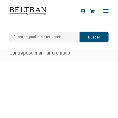
Inicio
»
Recambios
»
Manillar y
Recambios
componentes
»
Contrapesos manillar
»
Accesorios
Contrapeso manillar cromado
Cascos
Artículos de regalo
Productos químicos
Sobre nosotros
Contacto