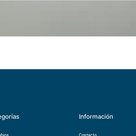
egorías
Información
bios
Contacto