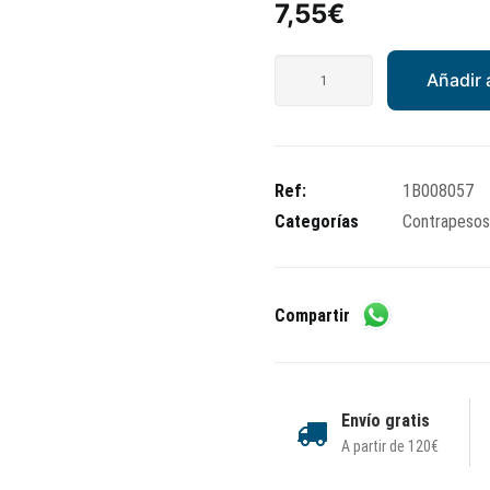
7,55
€
Contrapeso
Añadir a
manillar
Piaggio
Beverly
300/400
Ref:
1B008057
cantidad
Categorías
Contrapesos 
Compartir
Envío gratis
A partir de 120€