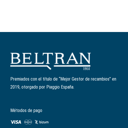
Añadir al carrito
Kit parabrisas bajo Piaggio Liberty Iget transparente
Ref:
1B002644
El
El
134,00
€
121,00
€
precio
precio
Premiados con el título de “Mejor Gestor de recambios” en
original
actual
2019, otorgado por Piaggio España.
era:
es:
134,00€.
121,00€.
Métodos de pago