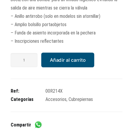
salida de aire mientras se cierra la válvula
– Anillo antirrobo (solo en modelos sin atornillar)
– Amplio bolsillo portaobjetos
– Funda de asiento incorporada en la pechera
– Inscripciones reflectantes
Cubrepiernas
Añadir al carrito
Tucano
Urbano
Piaggio
Medley
Ref:
00R214X
125/150
Categorías
Accesorios
,
Cubrepiernas
>
2020
cantidad
Compartir