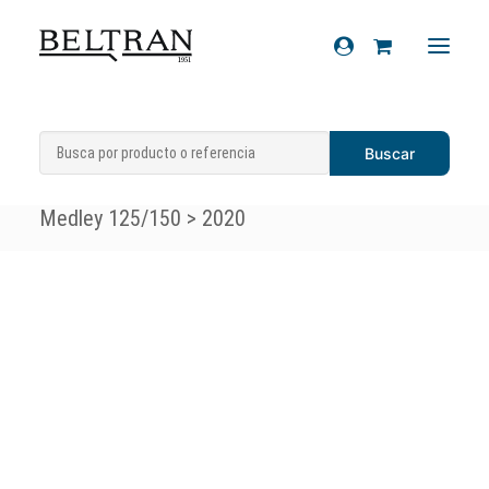
Inicio
»
Accesorios
»
Cubrepiernas
»
Recambios
Cubrepiernas Tucano Urbano Piaggio
Accesorios
Medley 125/150 > 2020
Cascos
Artículos de regalo
Productos químicos
Sobre nosotros
Contacto