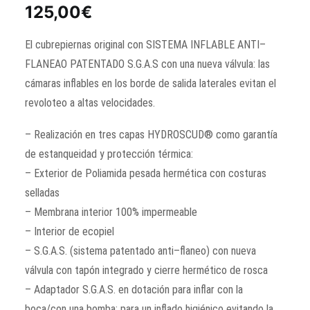
125,00
€
El cubrepiernas original con SISTEMA INFLABLE ANTI–
FLANEAO PATENTADO S.G.A.S con una nueva válvula: las
cámaras inflables en los borde de salida laterales evitan el
revoloteo a altas velocidades.
– Realización en tres capas HYDROSCUD® como garantía
de estanqueidad y protección térmica:
– Exterior de Poliamida pesada hermética con costuras
selladas
– Membrana interior 100% impermeable
– Interior de ecopiel
– S.G.A.S. (sistema patentado anti–flaneo) con nueva
válvula con tapón integrado y cierre hermético de rosca
– Adaptador S.G.A.S. en dotación para inflar con la
boca/con una bomba: para un inflado higiénico evitando la