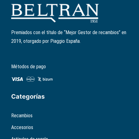
Añadir al carrito
Parabrisas bajo ahumado Vespa Primavera
Ref:
1B000909
El
El
149,00
€
135,00
€
precio
precio
Premiados con el título de “Mejor Gestor de recambios” en
original
actual
2019, otorgado por Piaggio España.
era:
es:
149,00€.
135,00€.
Métodos de pago
Categorías
Recambios
Accesorios