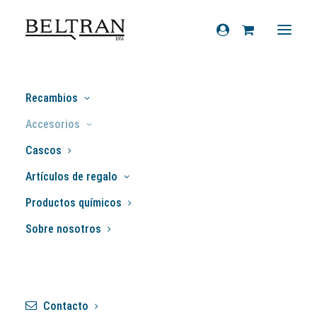
Inicio
»
Accesorios
»
Cubrepiernas
»
Recambios
Cubrepiernas Tucano Piaggio MP3
Accesorios
Yourban (< 2018)
Cascos
Artículos de regalo
Productos químicos
Sobre nosotros
Contacto