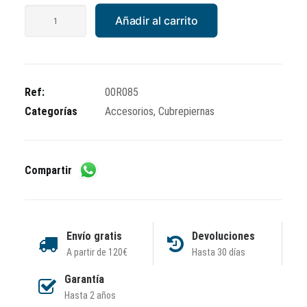
Cubrepiernas
Añadir al carrito
Tucano
Piaggio
MP3
Yourban
Ref:
00R085
(<
Categorías
Accesorios
,
Cubrepiernas
2018)
cantidad
Compartir
Envío gratis
Devoluciones
A partir de 120€
Hasta 30 días
Garantía
Hasta 2 años