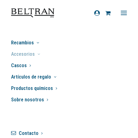
Inicio
»
Accesorios
»
Cubrepiernas
»
Recambios
Cubrepiernas Tucano Urbano Piaggio
Accesorios
Liberty Iget
Cascos
Artículos de regalo
Productos químicos
Sobre nosotros
Contacto