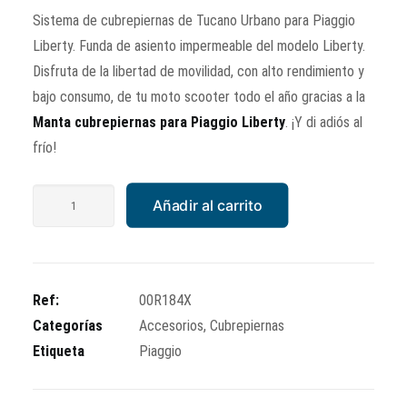
Sistema de cubrepiernas de Tucano Urbano para Piaggio
Liberty. Funda de asiento impermeable del modelo Liberty.
Disfruta de la libertad de movilidad, con alto rendimiento y
bajo consumo, de tu moto scooter todo el año gracias a la
Manta cubrepiernas para Piaggio Liberty
. ¡Y di adiós al
frío!
Cubrepiernas
Añadir al carrito
Tucano
Urbano
Piaggio
Liberty
Ref:
00R184X
Iget
Categorías
Accesorios
,
Cubrepiernas
cantidad
Etiqueta
Piaggio