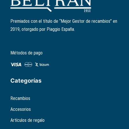
Ref:
607178M
El
El
230,00
€
207,00
€
precio
precio
Premiados con el título de “Mejor Gestor de recambios” en
original
actual
2019, otorgado por Piaggio España.
era:
es:
230,00€.
207,00€.
Métodos de pago
Categorías
Recambios
Accesorios
Artículos de regalo