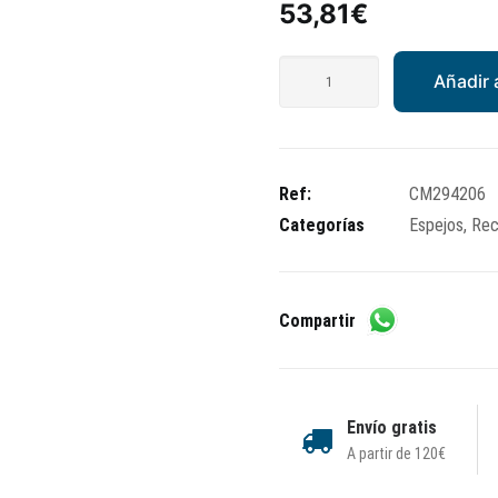
53,81
€
Retrovisor
Añadir a
izquierdo
Piaggio
Beverly
300/350
Ref:
CM294206
ie
Categorías
Espejos
,
Rec
ABS
cantidad
Compartir
Envío gratis
A partir de 120€