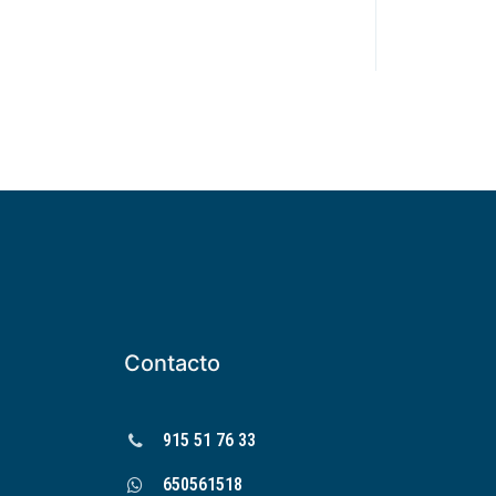
Contacto
915 51 76 33
650561518