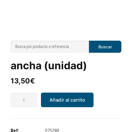
Goma cófano gris
ancha (unidad)
13,50
€
Goma
Añadir al carrito
cófano
gris
ancha
(unidad)
Ref:
075288