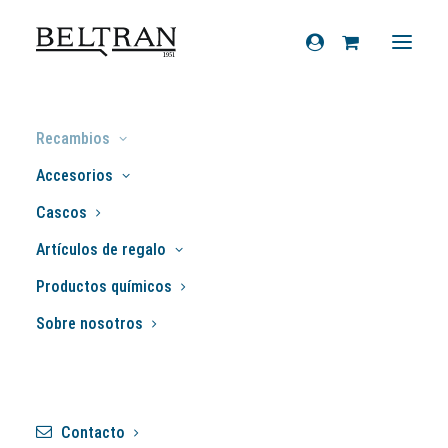
Inicio
»
Recambios
»
Chasis
»
Gomas
»
Recambios
Goma cófano gris ancha (unidad)
Accesorios
Cascos
Artículos de regalo
Productos químicos
Sobre nosotros
Contacto