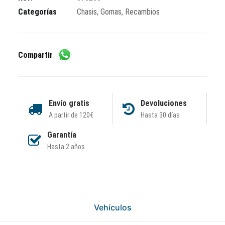
cantidad
Categorías
Chasis
,
Gomas
,
Recambios
Compartir
Envío gratis
Devoluciones
A partir de 120€
Hasta 30 días
Garantía
Hasta 2 años
Vehículos