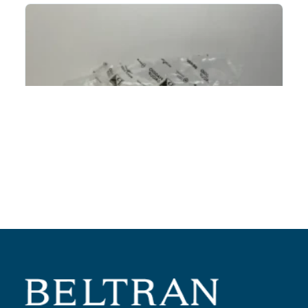
Añadir al carrito
Rodillo variador
Ref:
849914