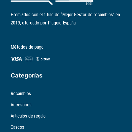
El
El
4,31
€
3,45
€
precio
precio
Premiados con el título de “Mejor Gestor de recambios” en
original
actual
2019, otorgado por Piaggio España.
era:
es:
4,31€.
3,45€.
Métodos de pago
Categorías
Recambios
Accesorios
Artículos de regalo
Cascos