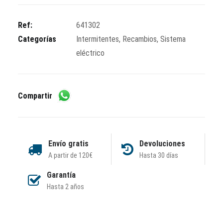
"Triom"
cantidad
Ref:
641302
Categorías
Intermitentes
,
Recambios
,
Sistema
eléctrico
Compartir
Envío gratis
Devoluciones
A partir de 120€
Hasta 30 días
Garantía
Hasta 2 años