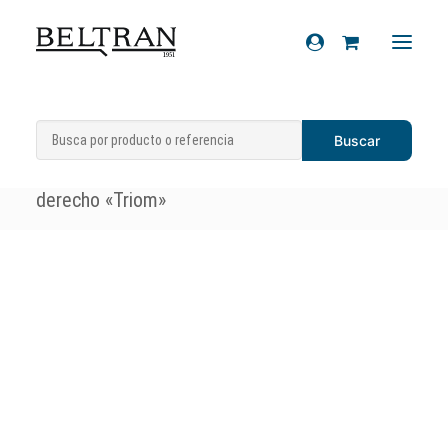
Inicio
»
Recambios
»
Sistema eléctrico
»
Recambios
Intermitentes
»
Intermitente delantero
Accesorios
derecho «Triom»
Cascos
Artículos de regalo
Productos químicos
Sobre nosotros
Contacto