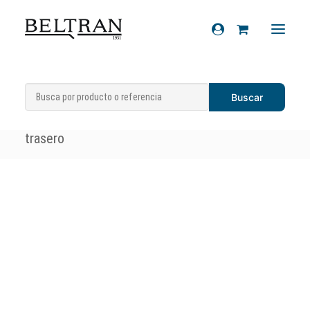
Inicio
»
Recambios
»
Manillar y
Recambios
componentes
»
Manetas
»
Maneta freno
Accesorios
trasero
Cascos
Artículos de regalo
Productos químicos
Sobre nosotros
Contacto