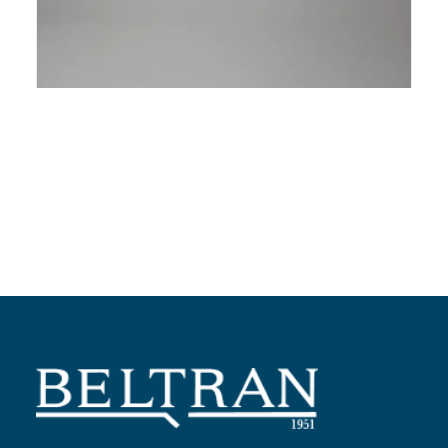
Añadir al carrito
Patín variador
Ref:
843028
2,71
€