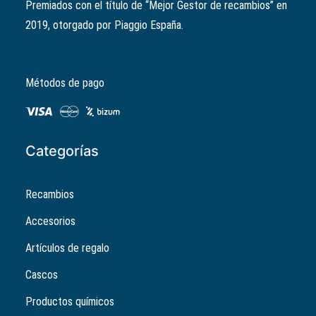
Premiados con el título de “Mejor Gestor de recambios” en
original
actual
2019, otorgado por Piaggio España.
era:
es:
2,49€.
1,99€.
Métodos de pago
Categorías
Recambios
Accesorios
Artículos de regalo
Cascos
Productos químicos