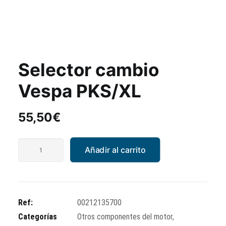
Selector cambio
Vespa PKS/XL
55,50
€
Selector
Añadir al carrito
cambio
Vespa
PKS/XL
cantidad
Ref:
00212135700
Categorías
Otros componentes del motor
,