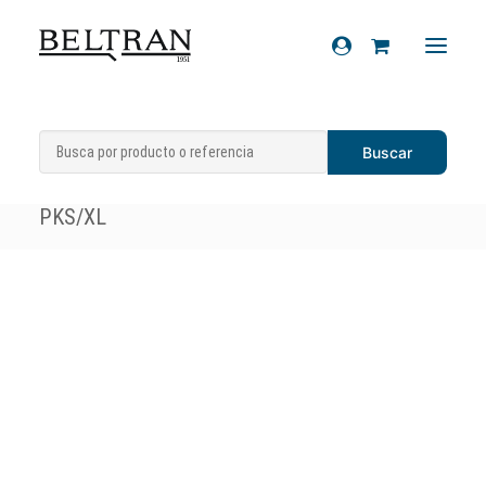
Inicio
»
Recambios
»
Otros componentes
Recambios
del motor
»
Selector cambio Vespa
Accesorios
PKS/XL
Cascos
Artículos de regalo
Productos químicos
Sobre nosotros
Contacto