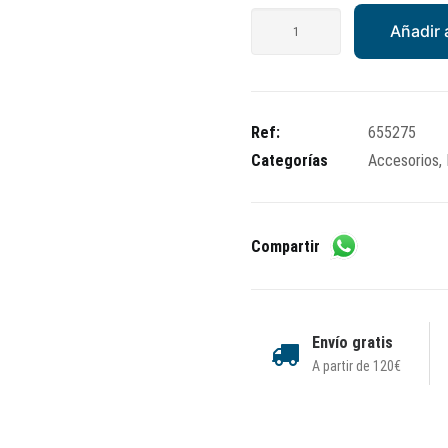
PARABRISAS
Añadir a
ALTO
PIAGGIO
X7
cantidad
Ref:
655275
Categorías
Accesorios
,
Compartir
Envío gratis
A partir de 120€