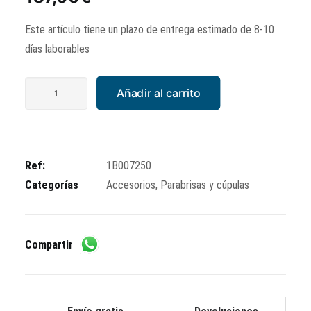
precio
precio
Este artículo tiene un plazo de entrega estimado de 8-10
original
actual
días laborables
era:
es:
207,00€.
187,00€.
Kit
Añadir al carrito
parabrisas
transparente
Piaggio
Medley
Ref:
1B007250
125/150/200
Categorías
Accesorios
,
Parabrisas y cúpulas
cantidad
Compartir