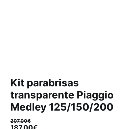
Kit parabrisas
transparente Piaggio
Medley 125/150/200
207,00
€
El
El
187,00
€