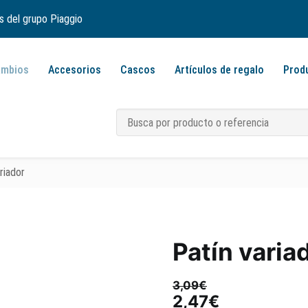
s del grupo Piaggio
ambios
Accesorios
Cascos
Artículos de regalo
Prod
riador
Patín varia
3,09
€
El
El
2,47
€