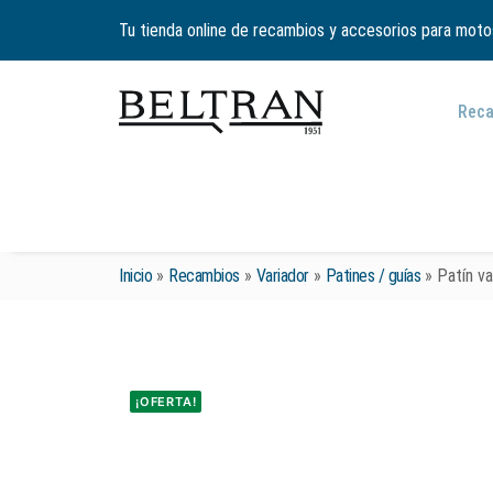
Tu tienda online de recambios y accesorios para moto
Rec
Inicio
»
Recambios
»
Variador
»
Patines / guías
»
Patín va
¡OFERTA!