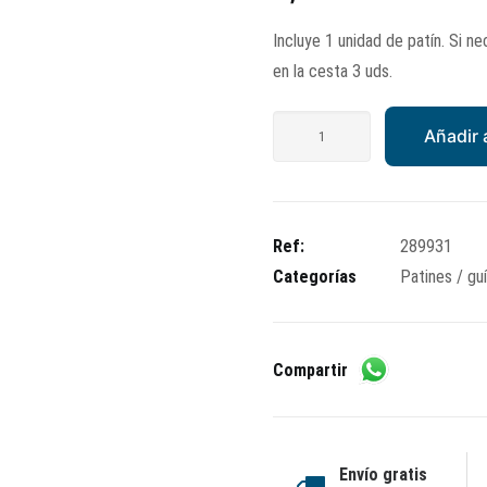
precio
precio
Incluye 1 unidad de patín. Si ne
original
actual
en la cesta 3 uds.
era:
es:
3,09€.
2,47€.
Patín
Añadir a
variador
cantidad
Ref:
289931
Categorías
Patines / gu
Compartir
Envío gratis