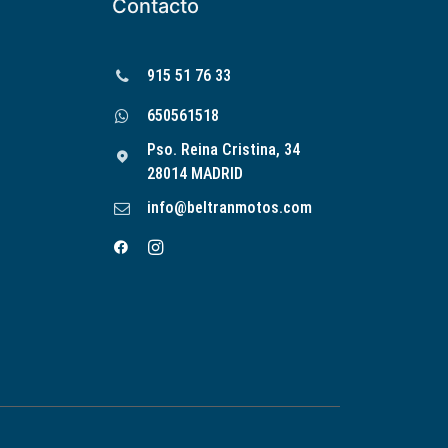
Contacto
915 51 76 33
650561518
Pso. Reina Cristina, 34
28014 MADRID
info@beltranmotos.com