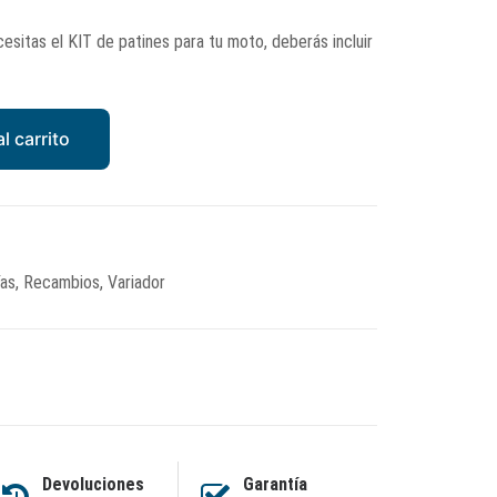
cesitas el KIT de patines para tu moto, deberás incluir
l carrito
ías
,
Recambios
,
Variador
Devoluciones
Garantía