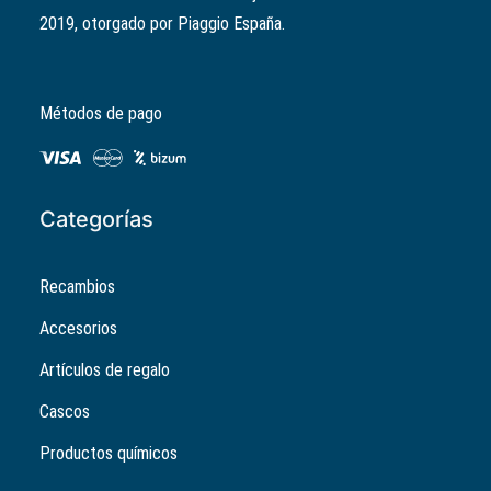
original
actual
Las
2019, otorgado por Piaggio España.
era:
es:
opciones
144,00€.
120,00€.
se
pueden
Métodos de pago
elegir
en
la
página
Categorías
de
producto
Recambios
Accesorios
Artículos de regalo
Cascos
Productos químicos