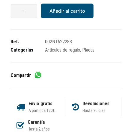
Placa
Añadir al carrito
The
Italian
Classic
20*30
Ref:
002NTA22283
cm
Categorías
Artículos de regalo
,
Placas
cantidad
Compartir
Envío gratis
Devoluciones
A partir de 120€
Hasta 30 días
Garantía
Hasta 2 años