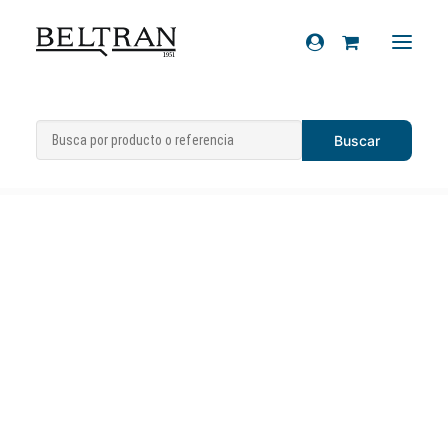
Inicio
»
Artículos de regalo
»
Placas
»
Placa
Recambios
The Italian Classic 20*30 cm
Accesorios
Cascos
Artículos de regalo
Productos químicos
Sobre nosotros
Contacto