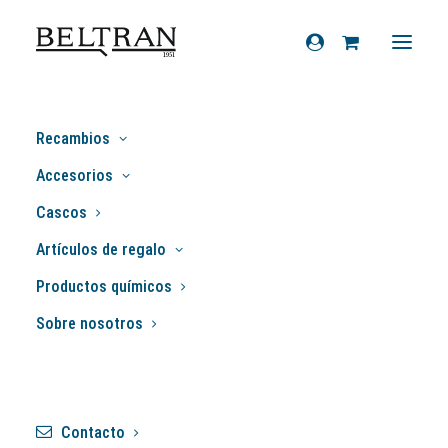
Recambios
Relojes cuentakilómetros
Accesorios
Cascos
Artículos de regalo
Productos químicos
Sobre nosotros
Mostrando 1–12 de 16 resultados
Contacto