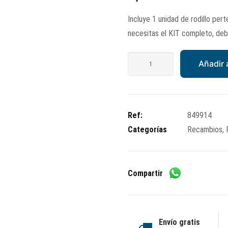
precio
precio
Incluye 1 unidad de rodillo per
original
actual
necesitas el KIT completo, deber
era:
es:
4,31€.
3,45€.
Rodillo
Añadir a
variador
cantidad
Ref:
849914
Categorías
Recambios
,
Compartir
Envío gratis