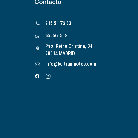
Contacto
915 51 76 33
650561518
Pso. Reina Cristina, 34
28014 MADRID
info@beltranmotos.com