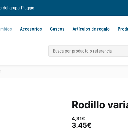
s del grupo Piaggio
ambios
Accesorios
Cascos
Artículos de regalo
Prod
r
Rodillo var
4,31
€
El
El
3,45
€