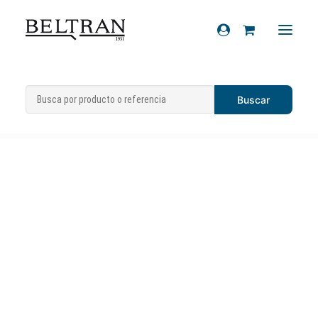
Inicio
»
Artículos de regalo
»
Recambios
Bolsos/Mochilas
»
Bolso Vespa Italia
Accesorios
Cascos
Artículos de regalo
Productos químicos
Sobre nosotros
Contacto