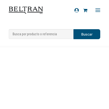
Inicio
»
Artículos de regalo
»
Llaveros
»
Recambios
Llavero Vespa «Faro Basso» rojo
Accesorios
Cascos
Artículos de regalo
Productos químicos
Sobre nosotros
Contacto