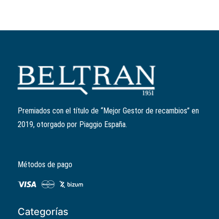
Añadir al carrito
Filtro de aire
Ref:
8292580P
El
El
11,64
€
9,31
€
precio
precio
Premiados con el título de “Mejor Gestor de recambios” en
original
actual
2019, otorgado por Piaggio España.
era:
es:
11,64€.
9,31€.
Métodos de pago
Categorías