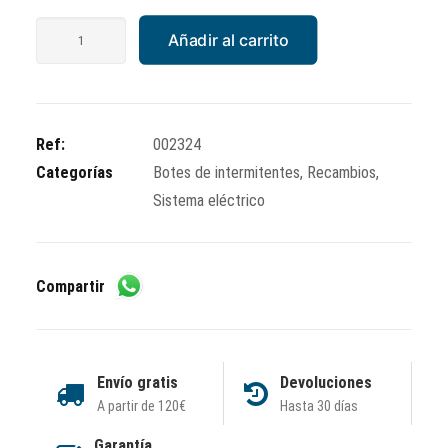
Bote
Añadir al carrito
intermitente
Vespa
Iris
/
Ref:
002324
PKS
Categorías
Botes de intermitentes
,
Recambios
,
Elestart
Sistema eléctrico
cantidad
Compartir
Envío gratis
Devoluciones
A partir de 120€
Hasta 30 días
Garantía