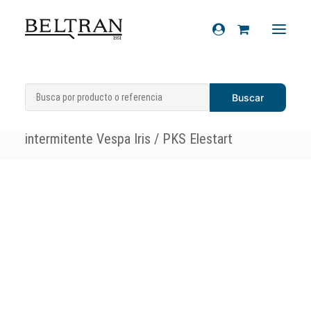
Inicio
»
Recambios
»
Sistema eléctrico
»
Recambios
Botes de intermitentes
»
Bote
Accesorios
intermitente Vespa Iris / PKS Elestart
Cascos
Artículos de regalo
Productos químicos
Sobre nosotros
Contacto