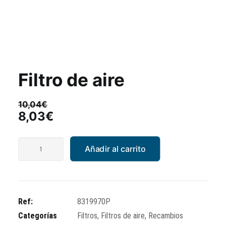
Filtro de aire
10,04
€
El
El
8,03
€
precio
precio
original
actual
Filtro
Añadir al carrito
era:
es:
de
10,04€.
8,03€.
aire
cantidad
Ref:
8319970P
Categorías
Filtros
,
Filtros de aire
,
Recambios