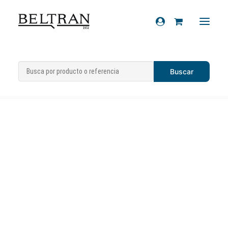
Inicio
»
Recambios
»
Sistema eléctrico
»
Recambios
Bujías
»
Bujía «Champion» RN2C
Accesorios
Cascos
Artículos de regalo
Productos químicos
Sobre nosotros
Contacto