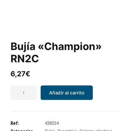
Bujía «Champion»
RN2C
6,27
€
Bujía
Añadir al carrito
"Champion"
RN2C
cantidad
Ref:
438034