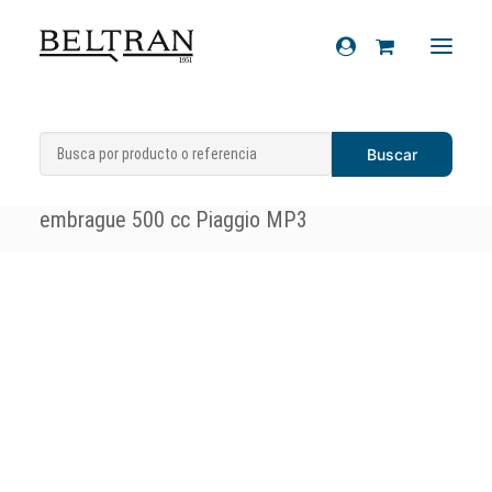
Inicio
»
Recambios
»
Embrague
»
Cajas
Recambios
embrague y campanas
»
Campana
Accesorios
embrague 500 cc Piaggio MP3
Cascos
Artículos de regalo
Productos químicos
Sobre nosotros
Contacto