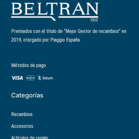
Junta racord admisión
Ref:
871167
El
El
1,57
€
1,26
€
precio
precio
Premiados con el título de “Mejor Gestor de recambios” en
original
actual
2019, otorgado por Piaggio España.
era:
es:
1,57€.
1,26€.
Métodos de pago
Categorías
Recambios
Accesorios
Artículos de regalo