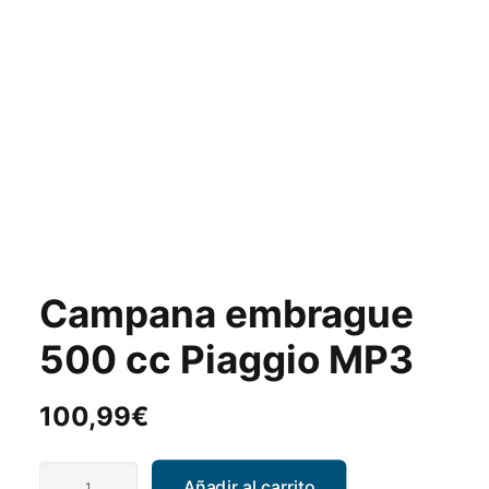
Campana embrague
500 cc Piaggio MP3
100,99
€
Campana
Añadir al carrito