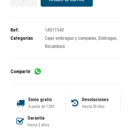
embrague
500
cc
Piaggio
Ref:
1A011543
MP3
Categorías
Cajas embrague y campanas
,
Embrague
,
cantidad
Recambios
Compartir
Envío gratis
Devoluciones
A partir de 120€
Hasta 30 días
Garantía
Hasta 2 años