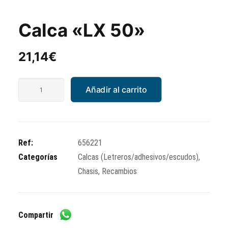
Calca «LX 50»
21,14
€
Calca
Añadir al carrito
"LX
50"
cantidad
Ref:
656221
Categorías
Calcas (Letreros/adhesivos/escudos)
,
Chasis
,
Recambios
Compartir