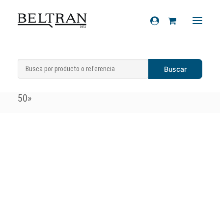
Inicio
»
Recambios
»
Chasis
»
Calcas
Recambios
(Letreros/adhesivos/escudos)
»
Calca «LX
Accesorios
50»
Cascos
Artículos de regalo
Productos químicos
Sobre nosotros
Contacto