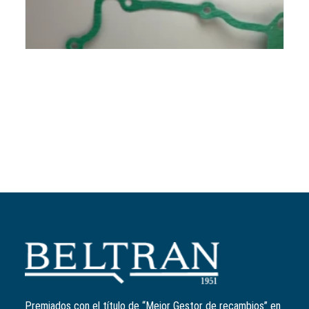
Añadir al carrito
Junta tapa volante
Ref:
840504
11,42
€
Premiados con el título de “Mejor Gestor de recambios” en