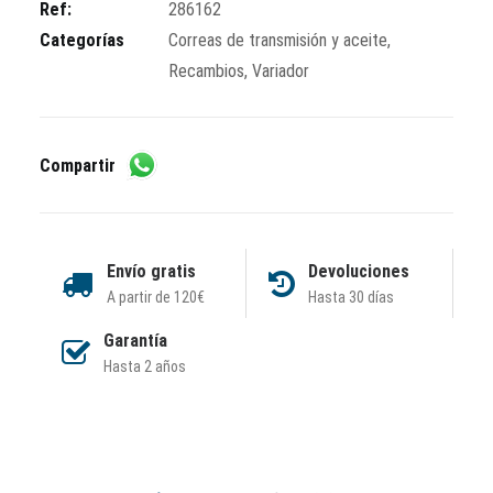
cantidad
Ref:
286162
Categorías
Correas de transmisión y aceite
,
Recambios
,
Variador
Compartir
Envío gratis
Devoluciones
A partir de 120€
Hasta 30 días
Garantía
Hasta 2 años