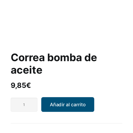
Correa bomba de
aceite
9,85
€
Correa
Añadir al carrito
bomba
de
aceite