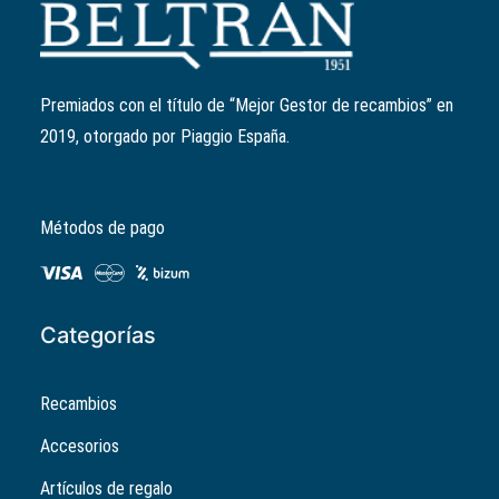
Patín variador
Ref:
289931
El
El
3,09
€
2,47
€
precio
precio
Premiados con el título de “Mejor Gestor de recambios” en
original
actual
2019, otorgado por Piaggio España.
era:
es:
3,09€.
2,47€.
Métodos de pago
Categorías
Recambios
Accesorios
Artículos de regalo