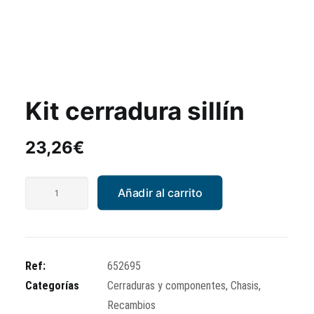
Kit cerradura sillín
23,26
€
Kit
Añadir al carrito
cerradura
sillín
cantidad
Ref:
652695
Categorías
Cerraduras y componentes
,
Chasis
,
Recambios