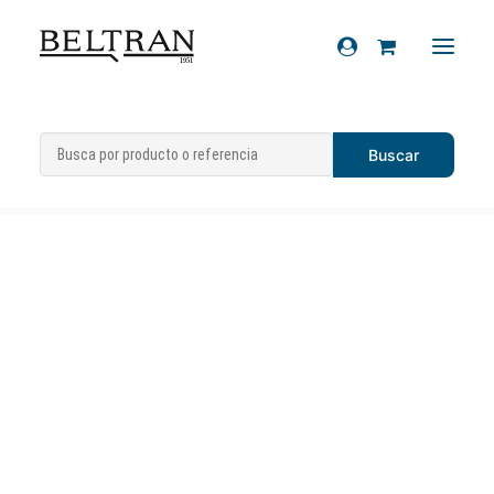
Inicio
»
Recambios
»
Chasis
»
Cerraduras y
Recambios
componentes
»
Kit cerradura sillín
Accesorios
Cascos
Artículos de regalo
Productos químicos
Sobre nosotros
Contacto