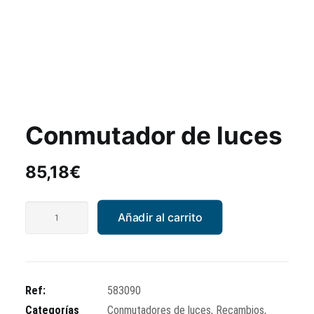
Conmutador de luces
85,18
€
Conmutador
Añadir al carrito
de
luces
cantidad
Ref:
583090
Categorías
Conmutadores de luces
,
Recambios
,