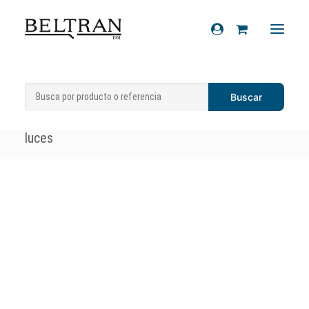
Inicio
»
Recambios
»
Sistema eléctrico
»
Recambios
Conmutadores de luces
»
Conmutador de
Accesorios
luces
Cascos
Artículos de regalo
Productos químicos
Sobre nosotros
Contacto