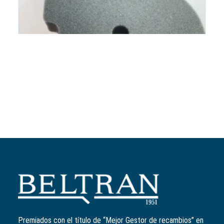
Añadir al carrito
Filtro de aire
Ref:
8319970P
El
El
10,04
€
8,03
€
precio
precio
Premiados con el título de “Mejor Gestor de recambios” en