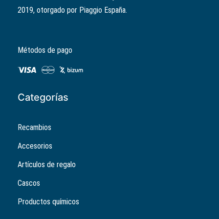
original
actual
2019, otorgado por Piaggio España.
era:
es:
10,04€.
8,03€.
Métodos de pago
Categorías
Recambios
Accesorios
Artículos de regalo
Cascos
Productos químicos