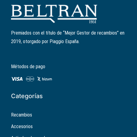
Añadir al carrito
Filtro de aceite (antes 82635R)
Ref:
1A022356
El
El
11,82
€
9,46
€
precio
precio
Premiados con el título de “Mejor Gestor de recambios” en
original
actual
2019, otorgado por Piaggio España.
era:
es:
11,82€.
9,46€.
Métodos de pago
Categorías
Recambios
Accesorios