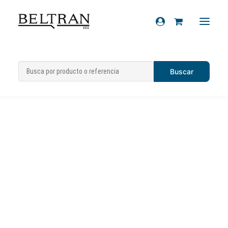
Inicio
»
Recambios
»
Embrague
»
Recambios
Embragues
»
Embrague completo
Accesorios
Cascos
Artículos de regalo
Productos químicos
Sobre nosotros
Contacto