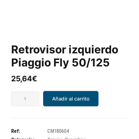
Retrovisor izquierdo
Piaggio Fly 50/125
25,64
€
Retrovisor
Añadir al carrito
izquierdo
Piaggio
Fly
50/125
Ref:
CM180604
cantidad