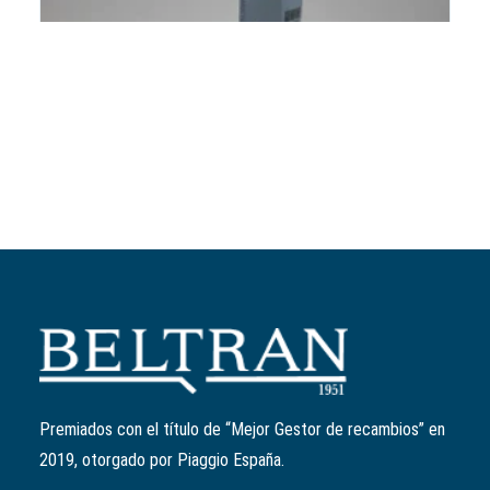
Añadir al carrito
Bujía "NGK" CR8EB
Ref:
638853
18,00
€
Premiados con el título de “Mejor Gestor de recambios” en
2019, otorgado por Piaggio España.