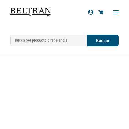
Inicio
»
Recambios
»
Espejos
»
Retrovisor
Recambios
izquierdo Piaggio Fly 50/125
Accesorios
Cascos
Artículos de regalo
Productos químicos
Sobre nosotros
Contacto