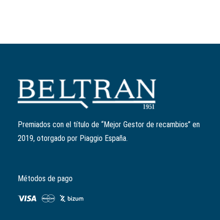
Añadir al carrito
Jaula rodillos brazo oscilante
Ref:
56127R
El
El
9,96
€
7,97
€
precio
precio
Premiados con el título de “Mejor Gestor de recambios” en
original
actual
2019, otorgado por Piaggio España.
era:
es:
9,96€.
7,97€.
Métodos de pago