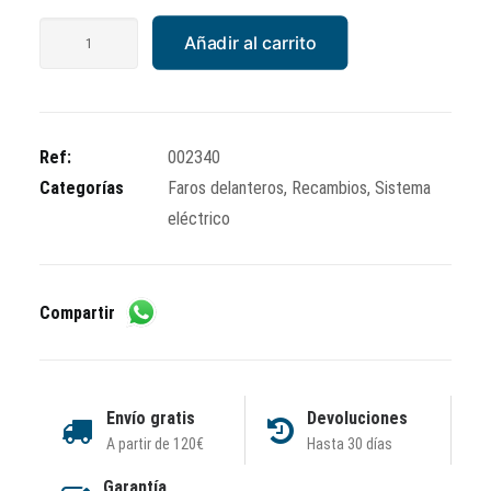
Óptica
Añadir al carrito
Vespa
XL/PKS
de
plástico
Ref:
002340
cantidad
Categorías
Faros delanteros
,
Recambios
,
Sistema
eléctrico
Compartir
Envío gratis
Devoluciones
A partir de 120€
Hasta 30 días
Garantía