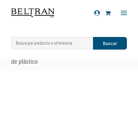
Inicio
»
Recambios
»
Sistema eléctrico
»
Recambios
Faros delanteros
»
Óptica Vespa XL/PKS
Accesorios
de plástico
Cascos
Artículos de regalo
Productos químicos
Sobre nosotros
Contacto