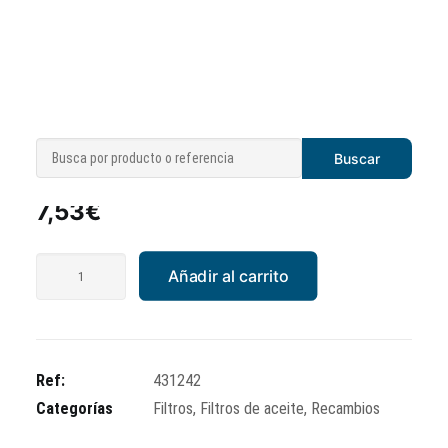
Filtro de aceite
7,53
€
Filtro
Añadir al carrito
de
aceite
cantidad
Ref:
431242
Categorías
Filtros
,
Filtros de aceite
,
Recambios