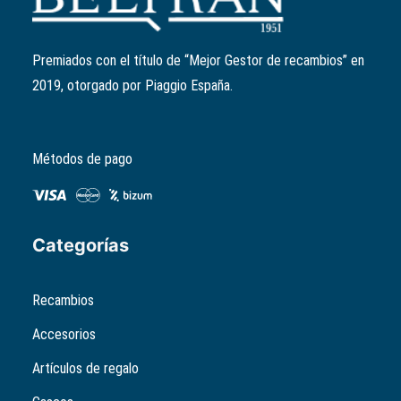
Ref:
871167
El
El
1,57
€
1,26
€
precio
precio
Premiados con el título de “Mejor Gestor de recambios” en
original
actual
2019, otorgado por Piaggio España.
era:
es:
1,57€.
1,26€.
Métodos de pago
Categorías
Recambios
Accesorios
Artículos de regalo