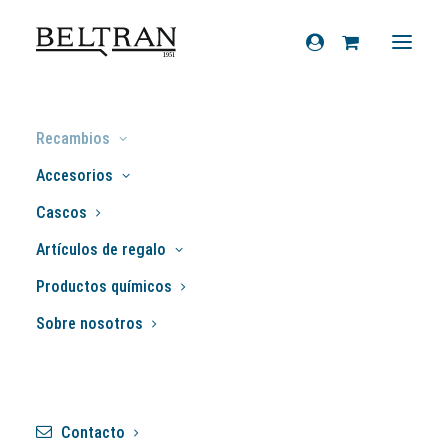
Inicio
»
Recambios
»
Filtros
»
Filtros de
Recambios
aceite
»
Filtro de aceite
Accesorios
Cascos
Artículos de regalo
Productos químicos
Sobre nosotros
Contacto