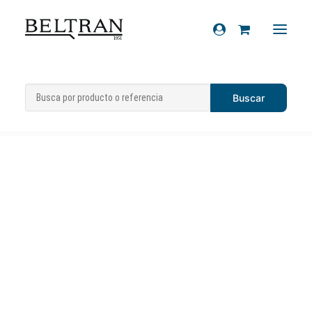
Inicio
»
Recambios
»
Filtros
»
Filtros de
Recambios
aceite
»
Filtro de aceite admisión
Accesorios
Cascos
Artículos de regalo
Productos químicos
Sobre nosotros
Contacto