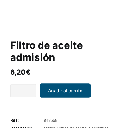
Filtro de aceite
admisión
6,20
€
Filtro
Añadir al carrito
de
aceite
admisión
cantidad
Ref:
843568