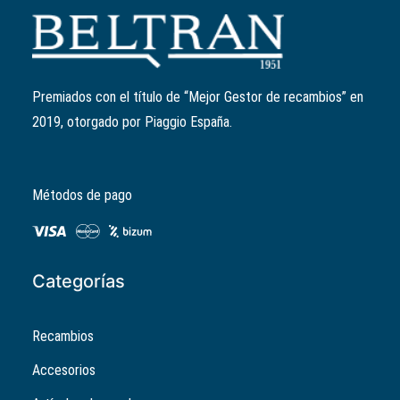
Añadir al carrito
Junta tórica cilindro
Ref:
B017342
El
El
1,17
€
0,94
€
precio
precio
Premiados con el título de “Mejor Gestor de recambios” en
original
actual
2019, otorgado por Piaggio España.
era:
es:
1,17€.
0,94€.
Métodos de pago
Categorías
Recambios
Accesorios