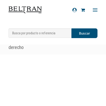
Inicio
»
Recambios
»
Sistema eléctrico
»
Recambios
Intermitentes
»
Intermitente trasero
Accesorios
derecho
Cascos
Artículos de regalo
Productos químicos
Sobre nosotros
Contacto