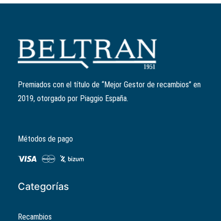
Añadir al carrito
Rodillo variador 21x17mm 11 2gr
Ref:
842870
El
El
3,67
€
2,93
€
precio
precio
Premiados con el título de “Mejor Gestor de recambios” en
original
actual
2019, otorgado por Piaggio España.
era:
es:
3,67€.
2,93€.
Métodos de pago
Categorías
Recambios