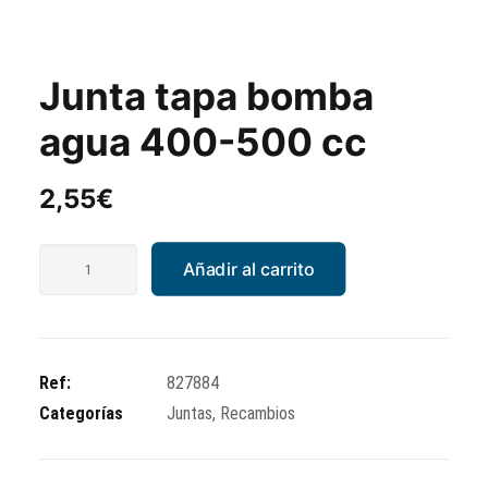
Junta tapa bomba
agua 400-500 cc
2,55
€
Junta
Añadir al carrito
tapa
bomba
agua
400-
Ref:
827884
500
Categorías
Juntas
,
Recambios
cc
cantidad