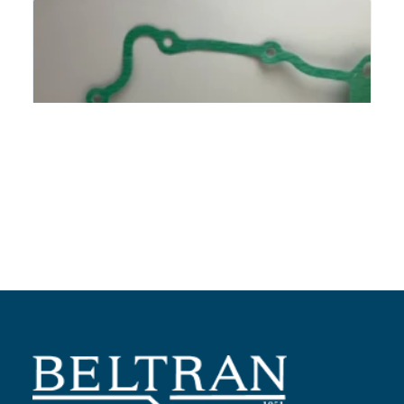
Añadir al carrito
Junta tapa volante
Ref:
840504