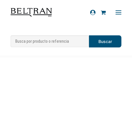
Inicio
»
Recambios
»
Juntas
»
Junta tapa
Recambios
bomba agua 400-500 cc
Accesorios
Cascos
Artículos de regalo
Productos químicos
Sobre nosotros
Contacto