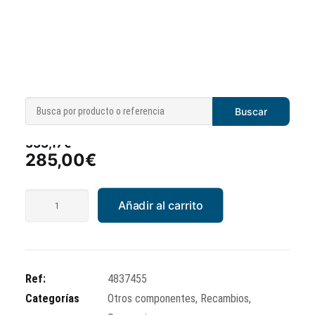
Eje rueda
333,17
€
El
El
285,00
€
precio
precio
original
actual
Eje
Añadir al carrito
era:
es:
rueda
333,17€.
285,00€.
cantidad
Ref:
4837455
Categorías
Otros componentes
,
Recambios
,