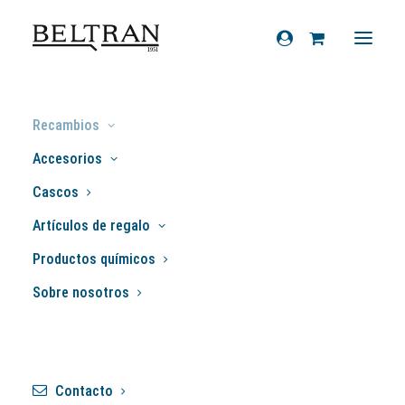
Inicio
»
Recambios
»
Suspensiones
»
Otros
Recambios
componentes
»
Eje rueda
Accesorios
Cascos
Artículos de regalo
Productos químicos
¡OFERTA!
Sobre nosotros
Contacto