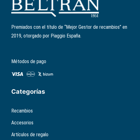
Ref:
B014273
El
El
7,93
€
6,34
€
precio
precio
Premiados con el título de “Mejor Gestor de recambios” en
original
actual
2019, otorgado por Piaggio España.
era:
es:
7,93€.
6,34€.
Métodos de pago
Categorías
Recambios
Accesorios
Artículos de regalo