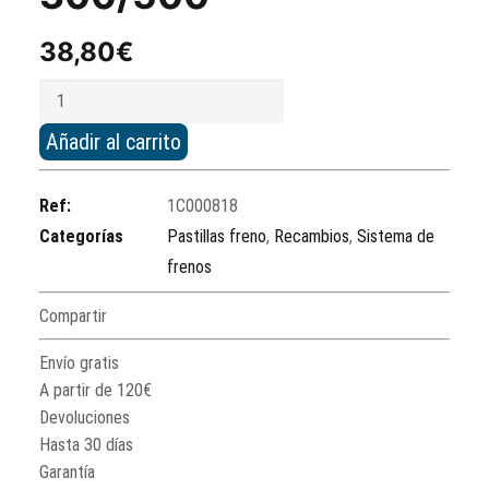
38,80
€
Pareja
pastillas
Añadir al carrito
de
freno
Ref:
1C000818
Piaggio
Categorías
Pastillas freno
,
Recambios
,
Sistema de
MP3
frenos
300/500
cantidad
Compartir
Envío gratis
A partir de 120€
Devoluciones
Hasta 30 días
Garantía