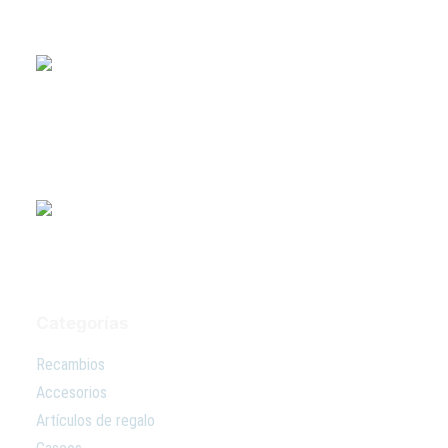
Premiados con el título de “Mejor Gestor de recambios” en
2019, otorgado por Piaggio España.
Métodos de pago
Categorías
Recambios
Accesorios
Artículos de regalo