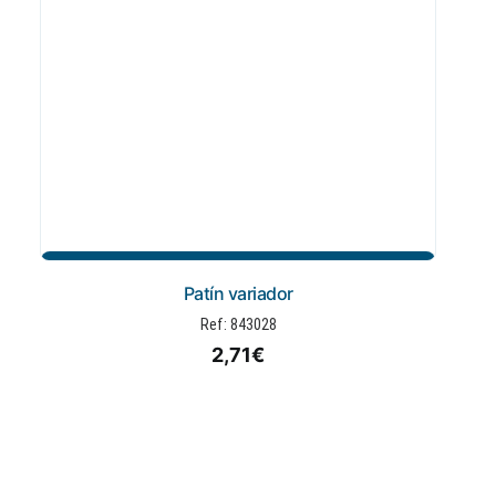
Añadir al carrito
Patín variador
Ref:
843028
2,71
€