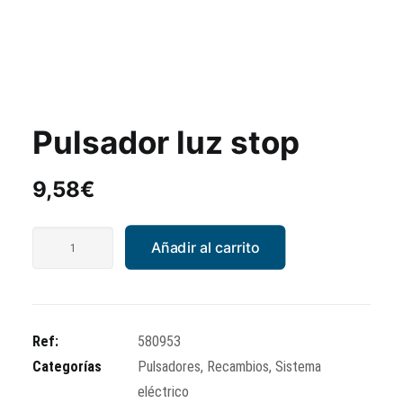
Pulsador luz stop
9,58
€
Pulsador
Añadir al carrito
luz
stop
cantidad
Ref:
580953
Categorías
Pulsadores
,
Recambios
,
Sistema
eléctrico