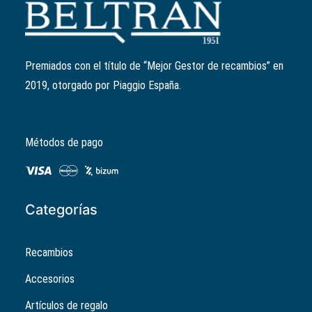
Anillo retén válvulas
Ref:
436438
El
El
10,36
€
8,29
€
precio
precio
Premiados con el título de “Mejor Gestor de recambios” en
original
actual
2019, otorgado por Piaggio España.
era:
es:
10,36€.
8,29€.
Métodos de pago
Categorías
Recambios
Accesorios
Artículos de regalo