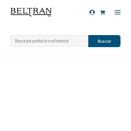
Inicio
»
Recambios
»
Sistema eléctrico
»
Recambios
Pulsadores
»
Pulsador luz stop
Accesorios
Cascos
Artículos de regalo
Productos químicos
Sobre nosotros
Contacto