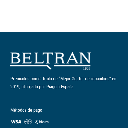
Añadir al carrito
Patín variador
Ref:
289931
El
El
3,09
€
2,47
€
precio
precio
Premiados con el título de “Mejor Gestor de recambios” en
original
actual
2019, otorgado por Piaggio España.
era:
es:
3,09€.
2,47€.
Métodos de pago