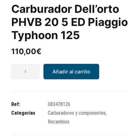
Carburador Dell’orto
PHVB 20 5 ED Piaggio
Typhoon 125
110,00
€
Carburador
Añadir al carrito
Dell'orto
PHVB
20
5
Ref:
083478126
ED
Categorías
Carburadores y componentes
,
Piaggio
Recambios
Typhoon
125