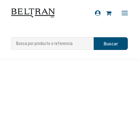
Inicio
»
Recambios
»
Carburador Dell’orto
Recambios
PHVB 20 5 ED Piaggio Typhoon 125
Accesorios
Cascos
Artículos de regalo
Productos químicos
Sobre nosotros
Contacto