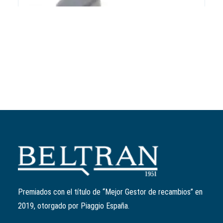
Añadir al carrito
Patín variador
Ref:
1A002460
El
El
2,49
€
1,99
€
precio
precio
Premiados con el título de “Mejor Gestor de recambios” en
original
actual
2019, otorgado por Piaggio España.
era:
es:
2,49€.
1,99€.