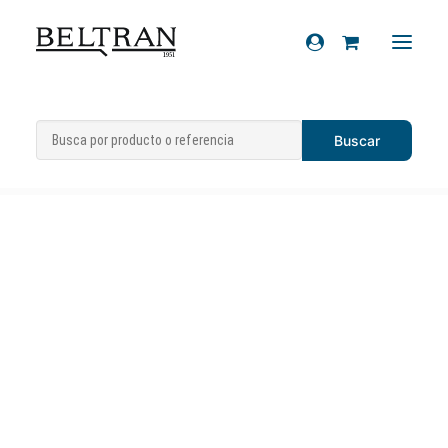
Inicio
»
Recambios
»
Carburador Dell’orto
Recambios
SHA 14/14 Vespino Velofax
Accesorios
Cascos
Artículos de regalo
Productos químicos
Sobre nosotros
Contacto