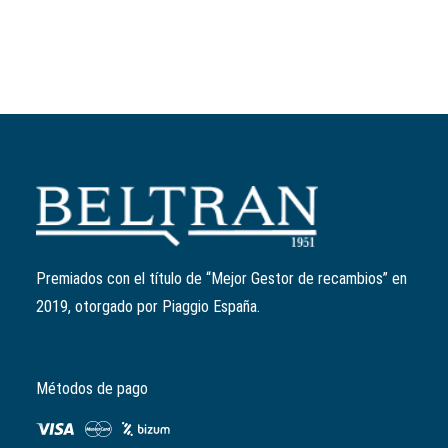
Añadir al carrito
Rodillo variador 18mm/10gr (antes 1A001380)
Ref:
CM308503
El
El
4,65
€
3,72
€
precio
precio
Premiados con el título de “Mejor Gestor de recambios” en
original
actual
2019, otorgado por Piaggio España.
era:
es:
4,65€.
3,72€.
Métodos de pago