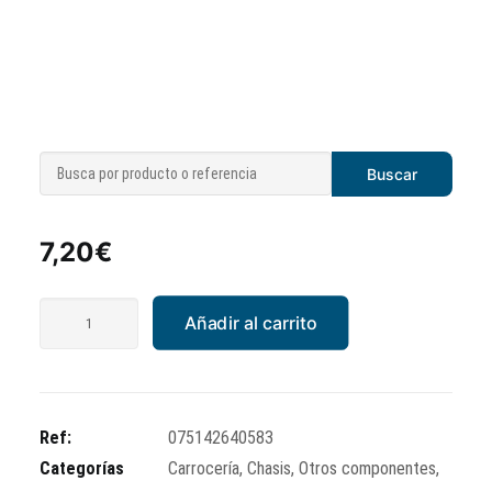
Kit gomas tapas
laterales Vespa PKS
XL
7,20
€
Kit
Añadir al carrito
gomas
tapas
laterales
Vespa
Ref:
075142640583
PKS
Categorías
Carrocería
,
Chasis
,
Otros componentes
,