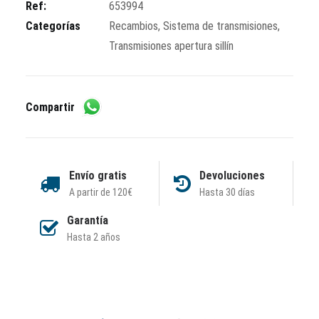
cantidad
Ref:
653994
Categorías
Recambios
,
Sistema de transmisiones
,
Transmisiones apertura sillín
Compartir
Envío gratis
Devoluciones
A partir de 120€
Hasta 30 días
Garantía
Hasta 2 años