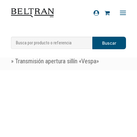
Inicio
»
Recambios
»
Sistema de
Recambios
transmisiones
»
Transmisiones apertura sillín
Accesorios
»
Transmisión apertura sillín «Vespa»
Cascos
Artículos de regalo
Productos químicos
Sobre nosotros
Contacto